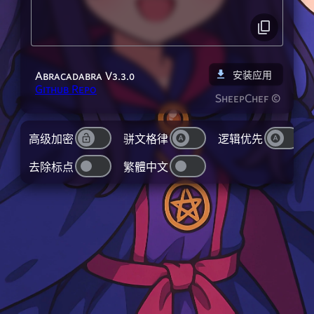
Abracadabra V3.3.0
安装应用
Github Repo
SheepChef ©
高级加密
骈文格律
逻辑优先
去除标点
繁體中文